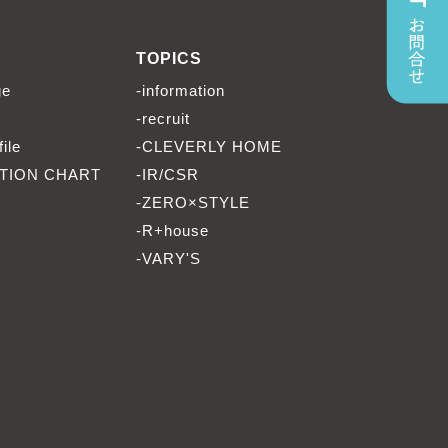
TOPICS
ge
-information
-recruit
ile
-CLEVERLY HOME
TION CHART
-IR/CSR
-ZERO×STYLE
-R+house
-VARY'S