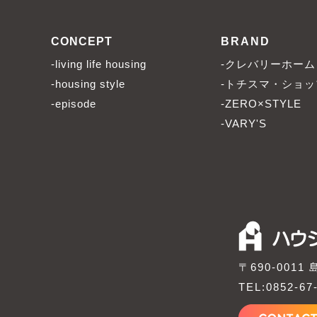
CONCEPT
BRAND
-living life housing
-クレバリーホーム
-housing style
-トチスマ・ショッ
-episode
-ZERO×STYLE
-VARY'S
〒690-001
TEL:0852-67