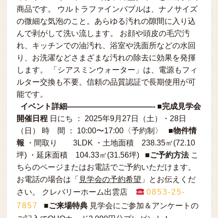
商品です。 ウルトラファインバブルは、ナノサイズ
の微細な気泡のこと。あらゆる汚れの隙間に入り込
んで剥がして洗い流します。 お顔や頭皮の毛穴汚
れ、キッチンでの油汚れ、浴室や洗面所などの水回
り、お洗濯などさまざまな汚れの除去に効果を発揮
します。 「シアスミンウォーター」は、電源もフィ
ルター交換も不要。信頼の品質認証で長期使用が可
能です。
イベント詳細———————————- ■完成見学会
開催日程
日にち ： 2025年9月27日（土）・28日
（日） 時 間 ： 10:00〜17:00〈予約制〉
■物件情
報
・間取り 3LDK ・土地面積 238.35㎡(72.10
坪) ・延床面積 104.33㎡(31.56坪) ■
ご予約方法
こ
ちらのページまたはお電話でご予約いただけます。
お電話の場合は「
見学会の予約希望
」とお伝えくだ
さい。 クレバリーホーム出雲店
0853-25-
7857
■ご来場特典
見学会にご参加＆アンケートの