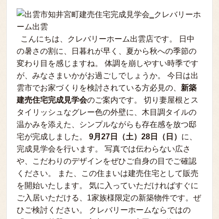
こんにちは、クレバリーホーム出雲店です。 日中
の暑さの割に、日暮れが早く、夏から秋への季節の
変わり目を感じますね。 体調を崩しやすい時季です
が、みなさまいかがお過ごしでしょうか。 今日は出
雲市でお家づくりを検討されている方必見の、
新築
建売住宅完成見学会
のご案内です。 切り妻屋根とス
タイリッシュなグレー色の外壁に、木目調タイルの
温かみを添えた、シンプルながらも存在感を放つ邸
宅が完成しました。
9月27日（土）28日（日）
に、
完成見学会を行います。 写真では伝わらない広さ
や、こだわりのデザインをぜひご自身の目でご確認
ください。 また、この住まいは建売住宅として販売
を開始いたします。 気に入っていただければすぐに
ご入居いただける、1家族様限定の新築物件です。ぜ
ひご検討ください。 クレバリーホームならではの