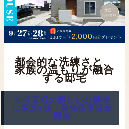
都会的な洗練さと、
家族の温もりが融合
する邸宅
知井宮町の新しい分譲地
に限定1棟、建売住宅販売
開始