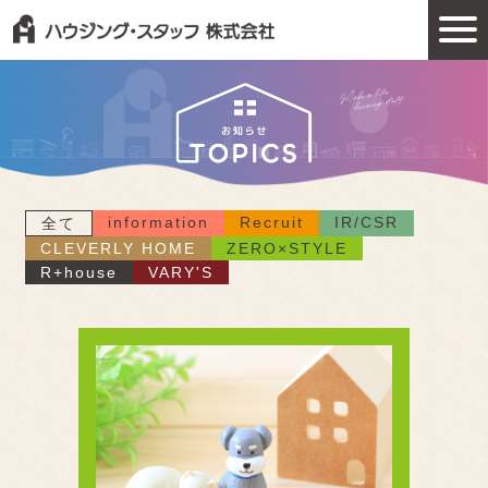
information
Recruit
IR/CSR
全て
CLEVERLY HOME
ZERO×STYLE
R+house
VARY'S