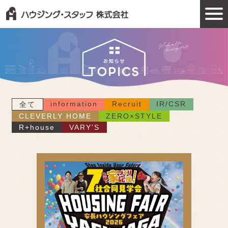
information
Recruit
IR/CSR
全て
CLEVERLY HOME
ZERO×STYLE
R+house
VARY'S