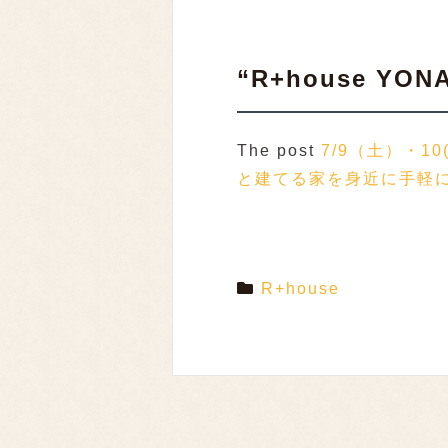
“R+house 
The post
7/9（土）・1
と建てる家を身近に手軽に
R+house