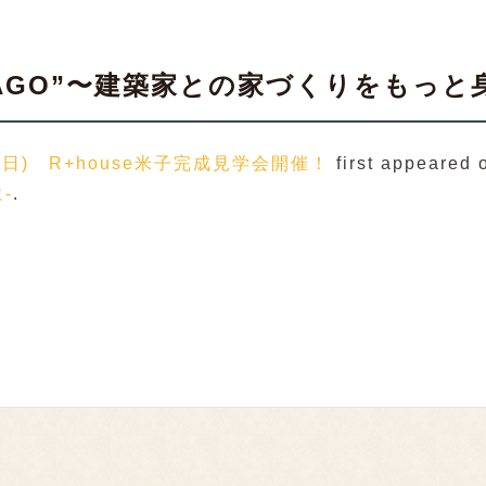
YONAGO”〜建築家との家づくりをもっ
0(日) R+house米子完成見学会開催！
first appeared
-
.