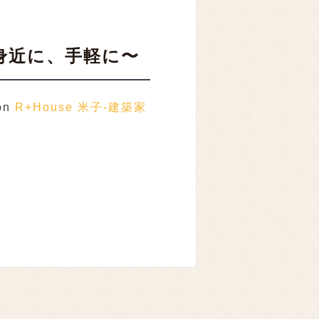
と身近に、手軽に〜
 on
R+House 米子-建築家