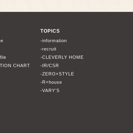
TOPICS
ge
-information
-recruit
ile
-CLEVERLY HOME
TION CHART
-IR/CSR
-ZERO×STYLE
-R+house
-VARY'S