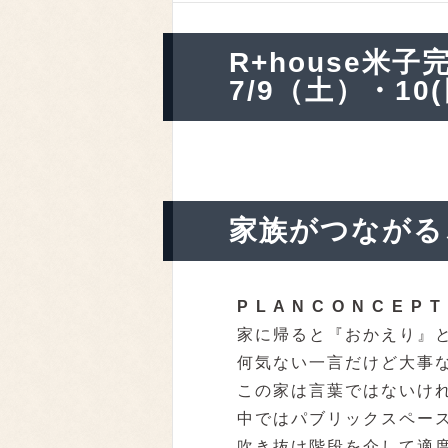
R+house米
7/9（土）・10
家族がつながる
P L A N C O N C E P T
家に帰ると『おかえり』
何気ない一言だけど大事
この家は言葉ではないけ
中ではパブリックスペー
吹き抜け階段を介して適