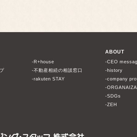
ABOUT
-R+house
-CEO messa
プ
-不動産相続の相談窓口
-history
-rakuten STAY
-company prof
-ORGANAIZA
-SDGs
-ZEH