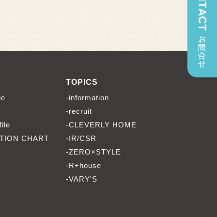
TOPICS
ge
-information
-recruit
ile
-CLEVERLY HOME
TION CHART
-IR/CSR
-ZERO×STYLE
-R+house
-VARY'S